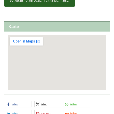
Website vom Safari Zoo Mallorca
Karte
teilen
teilen
teilen
teilen
merken
teilen