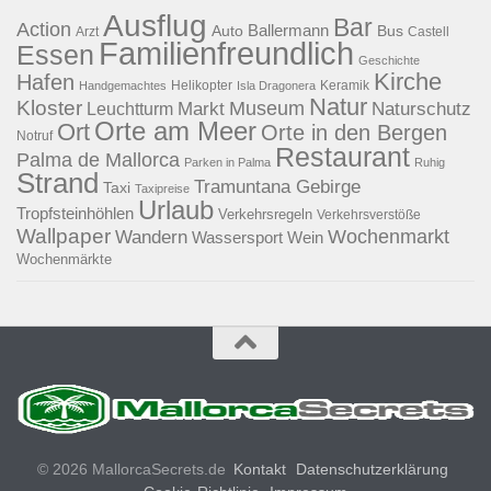
Ausflug
Bar
Action
Ballermann
Auto
Bus
Arzt
Castell
Familienfreundlich
Essen
Geschichte
Kirche
Hafen
Helikopter
Keramik
Handgemachtes
Isla Dragonera
Natur
Kloster
Museum
Naturschutz
Markt
Leuchtturm
Orte am Meer
Ort
Orte in den Bergen
Notruf
Restaurant
Palma de Mallorca
Parken in Palma
Ruhig
Strand
Tramuntana Gebirge
Taxi
Taxipreise
Urlaub
Tropfsteinhöhlen
Verkehrsregeln
Verkehrsverstöße
Wallpaper
Wochenmarkt
Wandern
Wassersport
Wein
Wochenmärkte
© 2026 MallorcaSecrets.de
Kontakt
Datenschutzerklärung