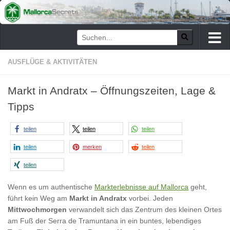
Zum Inhalt springen
AUSFLÜGE & AKTIVITÄTEN
Markt in Andratx – Öffnungszeiten, Lage &
Tipps
teilen
teilen
teilen
teilen
merken
teilen
teilen
Wenn es um authentische
Markterlebnisse auf Mallorca
geht,
führt kein Weg am
Markt in Andratx
vorbei. Jeden
Mittwochmorgen
verwandelt sich das Zentrum des kleinen Ortes
am Fuß der Serra de Tramuntana in ein buntes, lebendiges