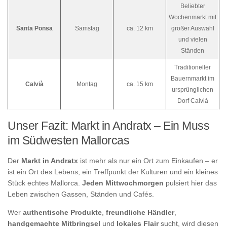
Beliebter
Wochenmarkt mit
Santa Ponsa
Samstag
ca. 12 km
großer Auswahl
und vielen
Ständen
Traditioneller
Bauernmarkt im
Calvià
Montag
ca. 15 km
ursprünglichen
Dorf Calvià
Unser Fazit: Markt in Andratx – Ein Muss
im Südwesten Mallorcas
Der
Markt in Andratx
ist mehr als nur ein Ort zum Einkaufen – er
ist ein Ort des Lebens, ein Treffpunkt der Kulturen und ein kleines
Stück echtes Mallorca.
Jeden Mittwochmorgen
pulsiert hier das
Leben zwischen Gassen, Ständen und Cafés.
Wer
authentische Produkte
,
freundliche Händler
,
handgemachte Mitbringsel
und
lokales Flair
sucht, wird diesen