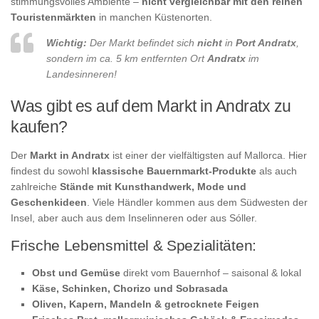
stimmungsvolles Ambiente –
nicht vergleichbar mit den reinen
Touristenmärkten
in manchen Küstenorten.
Wichtig:
Der Markt befindet sich
nicht
in
Port Andratx
,
sondern im ca. 5 km entfernten Ort
Andratx
im
Landesinneren!
Was gibt es auf dem Markt in Andratx zu
kaufen?
Der
Markt in Andratx
ist einer der vielfältigsten auf Mallorca. Hier
findest du sowohl
klassische Bauernmarkt-Produkte
als auch
zahlreiche
Stände mit Kunsthandwerk, Mode und
Geschenkideen
. Viele Händler kommen aus dem Südwesten der
Insel, aber auch aus dem Inselinneren oder aus Sóller.
Frische Lebensmittel & Spezialitäten:
Obst und Gemüse
direkt vom Bauernhof – saisonal & lokal
Käse, Schinken, Chorizo und Sobrasada
Oliven, Kapern, Mandeln & getrocknete Feigen