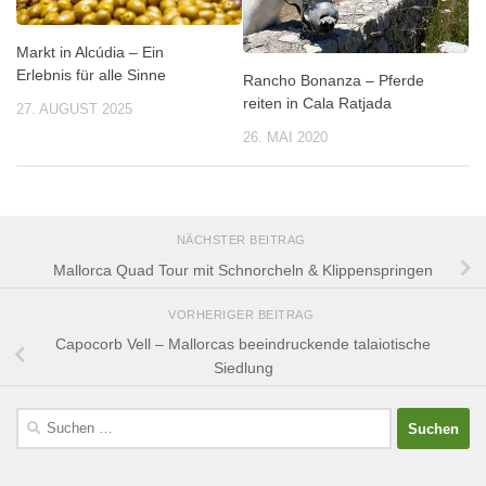
Markt in Alcúdia – Ein
Erlebnis für alle Sinne
Rancho Bonanza – Pferde
reiten in Cala Ratjada
27. AUGUST 2025
26. MAI 2020
NÄCHSTER BEITRAG
Mallorca Quad Tour mit Schnorcheln & Klippenspringen
VORHERIGER BEITRAG
Capocorb Vell – Mallorcas beeindruckende talaiotische
Siedlung
Suchen
nach: