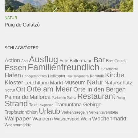
NATUR
Puig de Galatzó
SCHLAGWÖRTER
Ausflug
Bar
Action
Ballermann
Auto
Bus
Arzt
Castell
Familienfreundlich
Essen
Geschichte
Kirche
Hafen
Helikopter
Keramik
Handgemachtes
Isla Dragonera
Natur
Kloster
Museum
Naturschutz
Markt
Leuchtturm
Orte am Meer
Ort
Orte in den Bergen
Notruf
Restaurant
Palma de Mallorca
Parken in Palma
Ruhig
Strand
Tramuntana Gebirge
Taxi
Taxipreise
Urlaub
Tropfsteinhöhlen
Verkehrsregeln
Verkehrsverstöße
Wallpaper
Wochenmarkt
Wandern
Wassersport
Wein
Wochenmärkte