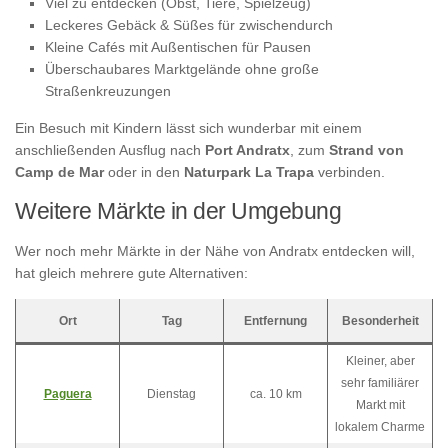
Viel zu entdecken (Obst, Tiere, Spielzeug)
Leckeres Gebäck & Süßes für zwischendurch
Kleine Cafés mit Außentischen für Pausen
Überschaubares Marktgelände ohne große
Straßenkreuzungen
Ein Besuch mit Kindern lässt sich wunderbar mit einem
anschließenden Ausflug nach
Port Andratx
, zum
Strand von
Camp de Mar
oder in den
Naturpark La Trapa
verbinden.
Weitere Märkte in der Umgebung
Wer noch mehr Märkte in der Nähe von Andratx entdecken will,
hat gleich mehrere gute Alternativen:
Ort
Tag
Entfernung
Besonderheit
Kleiner, aber
sehr familiärer
Paguera
Dienstag
ca. 10 km
Markt mit
lokalem Charme