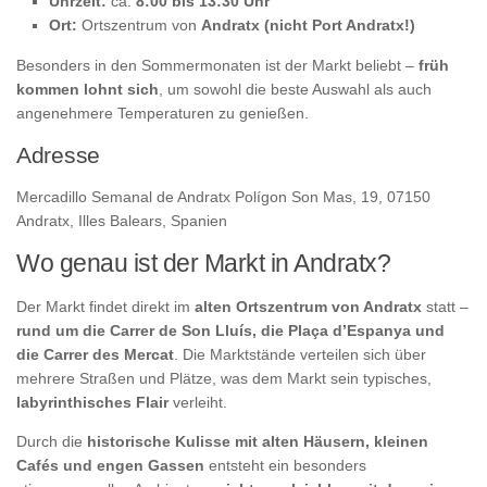
Uhrzeit:
ca.
8:00 bis 13:30 Uhr
Ort:
Ortszentrum von
Andratx (nicht Port Andratx!)
Besonders in den Sommermonaten ist der Markt beliebt –
früh
kommen lohnt sich
, um sowohl die beste Auswahl als auch
angenehmere Temperaturen zu genießen.
Adresse
Mercadillo Semanal de Andratx Polígon Son Mas, 19, 07150
Andratx, Illes Balears, Spanien
Wo genau ist der Markt in Andratx?
Der Markt findet direkt im
alten Ortszentrum von Andratx
statt –
rund um die Carrer de Son Lluís, die Plaça d’Espanya und
die Carrer des Mercat
. Die Marktstände verteilen sich über
mehrere Straßen und Plätze, was dem Markt sein typisches,
labyrinthisches Flair
verleiht.
Durch die
historische Kulisse mit alten Häusern, kleinen
Cafés und engen Gassen
entsteht ein besonders