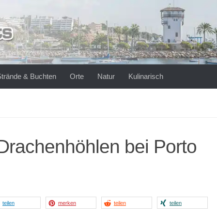
Strände & Buchten
Orte
Natur
Kulinarisch
Drachenhöhlen bei Porto
teilen
merken
teilen
teilen