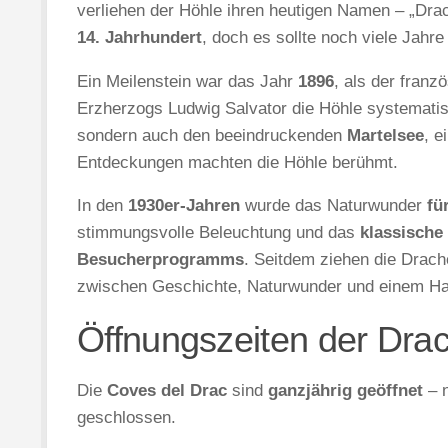
verliehen der Höhle ihren heutigen Namen – „Dr
14. Jahrhundert
, doch es sollte noch viele Jahr
Ein Meilenstein war das Jahr
1896
, als der fran
Erzherzogs Ludwig Salvator die Höhle systematis
sondern auch den beeindruckenden
Martelsee
, e
Entdeckungen machten die Höhle berühmt.
In den
1930er-Jahren
wurde das Naturwunder
fü
stimmungsvolle Beleuchtung und das
klassische
Besucherprogramms
. Seitdem ziehen die Drach
zwischen Geschichte, Naturwunder und einem H
Öffnungszeiten der Dra
Die
Coves del Drac
sind
ganzjährig geöffnet
– 
geschlossen.