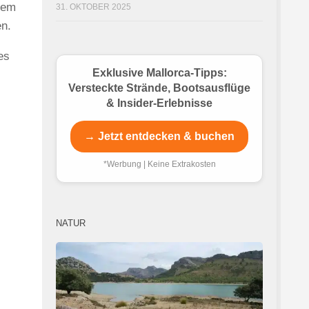
dem
31. OKTOBER 2025
en.
es
Exklusive Mallorca-Tipps:
Versteckte Strände, Bootsausflüge
& Insider-Erlebnisse
→ Jetzt entdecken & buchen
*Werbung | Keine Extrakosten
NATUR