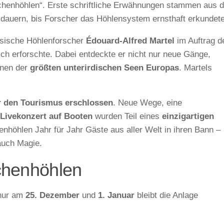
achenhöhlen“. Erste schriftliche Erwähnungen stammen aus 
e dauern, bis Forscher das Höhlensystem ernsthaft erkundet
zösische Höhlenforscher
Édouard-Alfred Martel
im Auftrag d
ch erforschte. Dabei entdeckte er nicht nur neue Gänge,
inen der
größten unterirdischen Seen Europas
. Martels
r den Tourismus erschlossen
. Neue Wege, eine
 Livekonzert auf Booten
wurden Teil eines
einzigartigen
enhöhlen Jahr für Jahr Gäste aus aller Welt in ihren Bann –
auch Magie.
chenhöhlen
nur am
25. Dezember
und
1. Januar
bleibt die Anlage