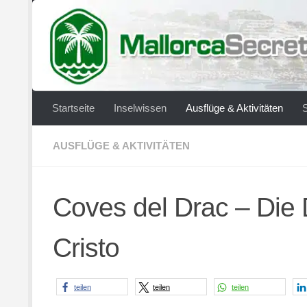
Zum Inhalt springen
Startseite
Inselwissen
Ausflüge & Aktivitäten
AUSFLÜGE & AKTIVITÄTEN
Coves del Drac – Die 
Cristo
teilen
teilen
teilen