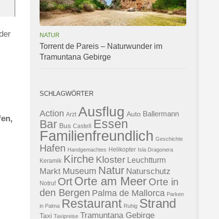
der
NATUR
Torrent de Pareis – Naturwunder im
Tramuntana Gebirge
SCHLAGWÖRTER
Ausflug
Action
Ballermann
Auto
Arzt
fen,
Essen
Bar
Bus
Castell
Familienfreundlich
Geschichte
Hafen
Helikopter
Handgemachtes
Isla Dragonera
Kirche
Kloster
Leuchtturm
Keramik
Natur
Museum
Naturschutz
Markt
Orte am Meer
Ort
Orte in
Notruf
den Bergen
Palma de Mallorca
Parken
Strand
Restaurant
in Palma
Ruhig
Tramuntana Gebirge
Taxi
Taxipreise