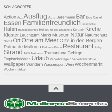
SCHLAGWÖRTER
Ausflug
Bar
Action
Ballermann
Auto
Bus
Arzt
Castell
Familienfreundlich
Essen
Geschichte
Kirche
Hafen
Helikopter
Keramik
Handgemachtes
Isla Dragonera
Natur
Kloster
Museum
Naturschutz
Markt
Leuchtturm
Orte am Meer
Ort
Orte in den Bergen
Notruf
Restaurant
Palma de Mallorca
Parken in Palma
Ruhig
Strand
Tramuntana Gebirge
Taxi
Taxipreise
Urlaub
Tropfsteinhöhlen
Verkehrsregeln
Verkehrsverstöße
Wallpaper
Wochenmarkt
Wandern
Wassersport
Wein
Wochenmärkte