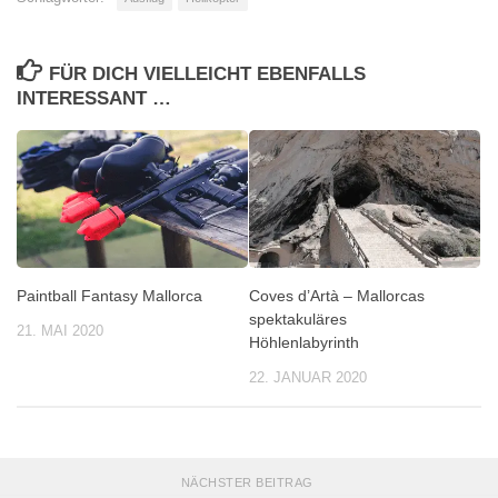
FÜR DICH VIELLEICHT EBENFALLS
INTERESSANT …
Paintball Fantasy Mallorca
Coves d’Artà – Mallorcas
spektakuläres
21. MAI 2020
Höhlenlabyrinth
22. JANUAR 2020
NÄCHSTER BEITRAG