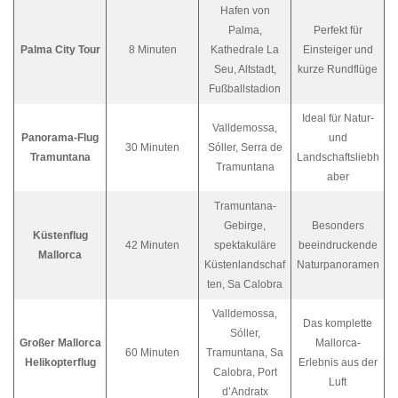
Hafen von
Palma,
Perfekt für
Palma City Tour
8 Minuten
Kathedrale La
Einsteiger und
Seu, Altstadt,
kurze Rundflüge
Fußballstadion
Ideal für Natur-
Valldemossa,
Panorama-Flug
und
30 Minuten
Sóller, Serra de
Tramuntana
Landschaftsliebh
Tramuntana
aber
Tramuntana-
Gebirge,
Besonders
Küstenflug
42 Minuten
spektakuläre
beeindruckende
Mallorca
Küstenlandschaf
Naturpanoramen
ten, Sa Calobra
Valldemossa,
Das komplette
Sóller,
Großer Mallorca
Mallorca-
60 Minuten
Tramuntana, Sa
Helikopterflug
Erlebnis aus der
Calobra, Port
Luft
d’Andratx