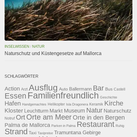
INSELWISSEN
/
NATUR
Naturschutz und Küstengesetze auf Mallorca
SCHLAGWÖRTER
Ausflug
Bar
Action
Ballermann
Auto
Bus
Arzt
Castell
Familienfreundlich
Essen
Geschichte
Kirche
Hafen
Helikopter
Keramik
Handgemachtes
Isla Dragonera
Natur
Kloster
Museum
Naturschutz
Markt
Leuchtturm
Orte am Meer
Ort
Orte in den Bergen
Notruf
Restaurant
Palma de Mallorca
Parken in Palma
Ruhig
Strand
Tramuntana Gebirge
Taxi
Taxipreise