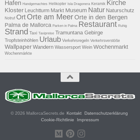
Kirche
Hafen
Helikopter
Keramik
Handgemachtes
Isla Dragonera
Natur
Kloster
Museum
Naturschutz
Markt
Leuchtturm
Orte am Meer
Ort
Orte in den Bergen
Notruf
Restaurant
Palma de Mallorca
Parken in Palma
Ruhig
Strand
Tramuntana Gebirge
Taxi
Taxipreise
Urlaub
Tropfsteinhöhlen
Verkehrsregeln
Verkehrsverstöße
Wallpaper
Wochenmarkt
Wandern
Wassersport
Wein
Wochenmärkte
© 2026 MallorcaSecrets.de
Kontakt
Datenschutzerklärung
Cookie-Richtlinie
Impressum