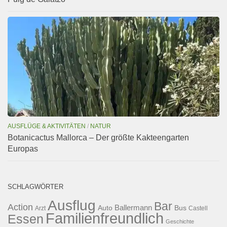
AUSFLÜGE & AKTIVITÄTEN
/
NATUR
Botanicactus Mallorca – Der größte Kakteengarten
Europas
SCHLAGWÖRTER
Ausflug
Bar
Action
Ballermann
Auto
Bus
Arzt
Castell
Familienfreundlich
Essen
Geschichte