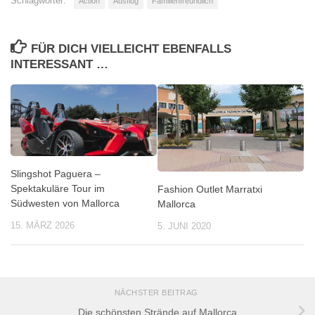
Schlagwörter:
Action
Ausflug
Familienfreundlich
FÜR DICH VIELLEICHT EBENFALLS
INTERESSANT …
Slingshot Paguera –
Spektakuläre Tour im
Fashion Outlet Marratxi
Südwesten von Mallorca
Mallorca
15. MÄRZ 2026
5. JUNI 2020
NÄCHSTER BEITRAG
Die schönsten Strände auf Mallorca