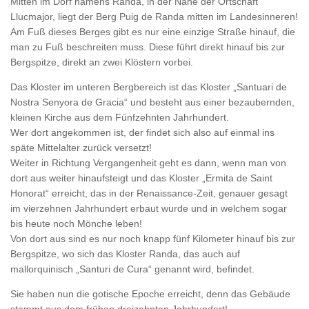
Mitten im Dorf namens Randa, in der Nähe der Ortschaft
Llucmajor, liegt der Berg Puig de Randa mitten im Landesinneren!
Am Fuß dieses Berges gibt es nur eine einzige Straße hinauf, die
man zu Fuß beschreiten muss. Diese führt direkt hinauf bis zur
Bergspitze, direkt an zwei Klöstern vorbei.
Das Kloster im unteren Bergbereich ist das Kloster „Santuari de
Nostra Senyora de Gracia“ und besteht aus einer bezaubernden,
kleinen Kirche aus dem Fünfzehnten Jahrhundert.
Wer dort angekommen ist, der findet sich also auf einmal ins
späte Mittelalter zurück versetzt!
Weiter in Richtung Vergangenheit geht es dann, wenn man von
dort aus weiter hinaufsteigt und das Kloster „Ermita de Saint
Honorat“ erreicht, das in der Renaissance-Zeit, genauer gesagt
im vierzehnen Jahrhundert erbaut wurde und in welchem sogar
bis heute noch Mönche leben!
Von dort aus sind es nur noch knapp fünf Kilometer hinauf bis zur
Bergspitze, wo sich das Kloster Randa, das auch auf
mallorquinisch „Santuri de Cura“ genannt wird, befindet.
Sie haben nun die gotische Epoche erreicht, denn das Gebäude
stammt aus dem frühen dreizehnten Jahrhundert!