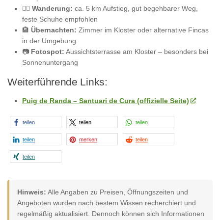
🚶‍♂️
Wanderung:
ca. 5 km Aufstieg, gut begehbarer Weg,
feste Schuhe empfohlen
🏨
Übernachten:
Zimmer im Kloster oder alternative Fincas
in der Umgebung
📷
Fotospot:
Aussichtsterrasse am Kloster – besonders bei
Sonnenuntergang
Weiterführende Links:
Puig de Randa – Santuari de Cura (offizielle Seite)
teilen
teilen
teilen
teilen
merken
teilen
teilen
Hinweis:
Alle Angaben zu Preisen, Öffnungszeiten und
Angeboten wurden nach bestem Wissen recherchiert und
regelmäßig aktualisiert. Dennoch können sich Informationen