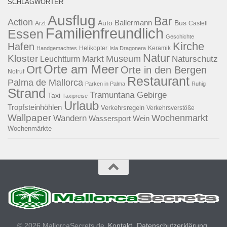
SCHLAGWÖRTER
Ausflug
Bar
Action
Ballermann
Auto
Bus
Arzt
Castell
Familienfreundlich
Essen
Geschichte
Kirche
Hafen
Helikopter
Keramik
Handgemachtes
Isla Dragonera
Natur
Kloster
Museum
Naturschutz
Markt
Leuchtturm
Orte am Meer
Ort
Orte in den Bergen
Notruf
Restaurant
Palma de Mallorca
Parken in Palma
Ruhig
Strand
Tramuntana Gebirge
Taxi
Taxipreise
Urlaub
Tropfsteinhöhlen
Verkehrsregeln
Verkehrsverstöße
Wallpaper
Wochenmarkt
Wandern
Wassersport
Wein
Wochenmärkte
© 2026 MallorcaSecrets.de
Kontakt
Datenschutzerklärung