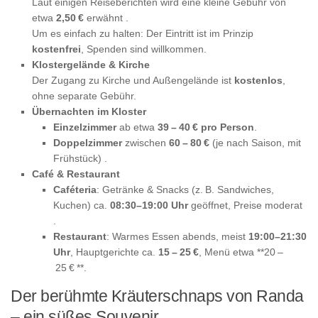
Laut einigen Reiseberichten wird eine kleine Gebühr von
etwa
2,50 €
erwähnt .
Um es einfach zu halten: Der Eintritt ist im Prinzip
kostenfrei
, Spenden sind willkommen.
Klostergelände & Kirche
Der Zugang zu Kirche und Außengelände ist
kostenlos
,
ohne separate Gebühr.
Übernachten im Kloster
Einzelzimmer
ab etwa
39 – 40 € pro Person
.
Doppelzimmer
zwischen
60 – 80 €
(je nach Saison, mit
Frühstück) .
Café & Restaurant
Caféteria
: Getränke & Snacks (z. B. Sandwiches,
Kuchen) ca.
08:30–19:00 Uhr
geöffnet, Preise moderat
.
Restaurant
: Warmes Essen abends, meist
19:00–21:30
Uhr
, Hauptgerichte ca.
15 – 25 €
, Menü etwa **20 –
25 € **.
Der berühmte Kräuterschnaps von Randa
– ein süßes Souvenir