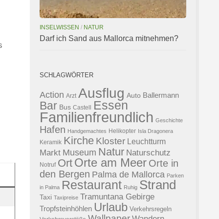
INSELWISSEN
/
NATUR
Darf ich Sand aus Mallorca mitnehmen?
s
SCHLAGWÖRTER
Ausflug
Action
Ballermann
Auto
Arzt
Essen
Bar
Bus
Castell
Familienfreundlich
Geschichte
Hafen
Helikopter
Handgemachtes
Isla Dragonera
Kirche
Kloster
Leuchtturm
Keramik
Natur
Museum
Naturschutz
Markt
Orte am Meer
Ort
Orte in
Notruf
den Bergen
Palma de Mallorca
Parken
Strand
Restaurant
in Palma
Ruhig
Tramuntana Gebirge
Taxi
Taxipreise
Urlaub
Tropfsteinhöhlen
Verkehrsregeln
Wallpaper
Wandern