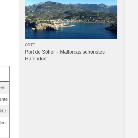
ORTE
Port de Sóller – Mallorcas schönstes
Hafendorf
ben
ente
kte
len