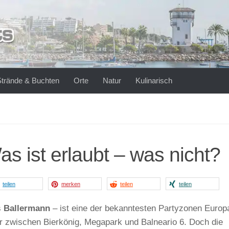
Strände & Buchten
Orte
Natur
Kulinarisch
s ist erlaubt – was nicht?
teilen
merken
teilen
teilen
s
Ballermann
– ist eine der bekanntesten Partyzonen Europ
er zwischen Bierkönig, Megapark und Balneario 6. Doch die