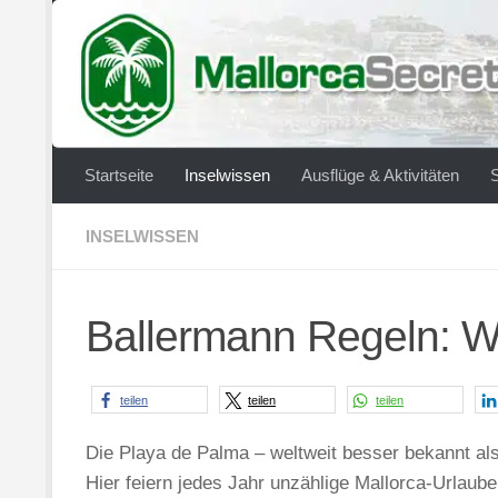
Zum Inhalt springen
Startseite
Inselwissen
Ausflüge & Aktivitäten
INSELWISSEN
Ballermann Regeln: Wa
teilen
teilen
teilen
Die Playa de Palma – weltweit besser bekannt al
Hier feiern jedes Jahr unzählige Mallorca-Urlaub