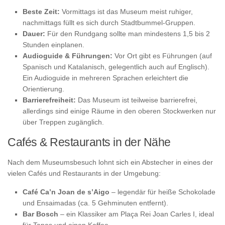
Beste Zeit:
Vormittags ist das Museum meist ruhiger,
nachmittags füllt es sich durch Stadtbummel-Gruppen.
Dauer:
Für den Rundgang sollte man mindestens 1,5 bis 2
Stunden einplanen.
Audioguide & Führungen:
Vor Ort gibt es Führungen (auf
Spanisch und Katalanisch, gelegentlich auch auf Englisch).
Ein Audioguide in mehreren Sprachen erleichtert die
Orientierung.
Barrierefreiheit:
Das Museum ist teilweise barrierefrei,
allerdings sind einige Räume in den oberen Stockwerken nur
über Treppen zugänglich.
Cafés & Restaurants in der Nähe
Nach dem Museumsbesuch lohnt sich ein Abstecher in eines der
vielen Cafés und Restaurants in der Umgebung:
Café Ca’n Joan de s’Aigo
– legendär für heiße Schokolade
und Ensaimadas (ca. 5 Gehminuten entfernt).
Bar Bosch
– ein Klassiker am Plaça Rei Joan Carles I, ideal
für Tapas und einen Kaffee.