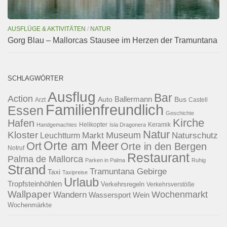
AUSFLÜGE & AKTIVITÄTEN
/
NATUR
Gorg Blau – Mallorcas Stausee im Herzen der Tramuntana
SCHLAGWÖRTER
Ausflug
Bar
Action
Ballermann
Auto
Bus
Arzt
Castell
Familienfreundlich
Essen
Geschichte
Kirche
Hafen
Helikopter
Keramik
Handgemachtes
Isla Dragonera
Natur
Kloster
Museum
Naturschutz
Markt
Leuchtturm
Orte am Meer
Ort
Orte in den Bergen
Notruf
Restaurant
Palma de Mallorca
Parken in Palma
Ruhig
Strand
Tramuntana Gebirge
Taxi
Taxipreise
Urlaub
Tropfsteinhöhlen
Verkehrsregeln
Verkehrsverstöße
Wallpaper
Wochenmarkt
Wandern
Wassersport
Wein
Wochenmärkte