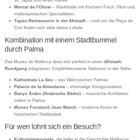
Mercat de l’Olivar
– Markthalle mit frischem Fisch, Obst und
mallorquinischen Spezialitäten.
Tapas-Restaurants in der Altstadt
– rund um die Plaça de
Cort finden sich viele kleine Lokale.
Kombination mit einem Stadtbummel
durch Palma
Das Museu de Mallorca lässt sich perfekt in einen
Altstadt-
Rundgang
integrieren. Empfehlenswerte Stationen in der Nähe:
Kathedrale La Seu
– das Wahrzeichen Palmas
Palacio de la Almudaina
– ehemalige Königsresidenz
Banys Àrabs (Arabische Bäder)
– maurische Architektur
mitten in Palma
Museu Fundació Joan March
– moderne Kunst im
historischen Stadtpalast
Für wen lohnt sich ein Besuch?
Kulturinteressierte
, die tiefer in die Geschichte Mallorcas