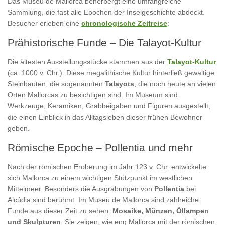
Das Museu de Mallorca beherbergt eine umfangreiche
Sammlung, die fast alle Epochen der Inselgeschichte abdeckt.
Besucher erleben eine
chronologische Zeitreise
:
Prähistorische Funde – Die Talayot-Kultur
Die ältesten Ausstellungsstücke stammen aus der
Talayot-Kultur
(ca. 1000 v. Chr.). Diese megalithische Kultur hinterließ gewaltige
Steinbauten, die sogenannten
Talayots
, die noch heute an vielen
Orten Mallorcas zu besichtigen sind. Im Museum sind
Werkzeuge, Keramiken, Grabbeigaben und Figuren ausgestellt,
die einen Einblick in das Alltagsleben dieser frühen Bewohner
geben.
Römische Epoche – Pollentia und mehr
Nach der römischen Eroberung im Jahr 123 v. Chr. entwickelte
sich Mallorca zu einem wichtigen Stützpunkt im westlichen
Mittelmeer. Besonders die Ausgrabungen von
Pollentia
bei
Alcúdia sind berühmt. Im Museu de Mallorca sind zahlreiche
Funde aus dieser Zeit zu sehen:
Mosaike, Münzen, Öllampen
und Skulpturen
. Sie zeigen, wie eng Mallorca mit der römischen