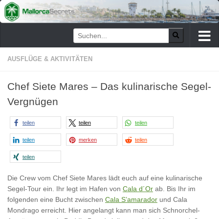
Zum Inhalt springen
AUSFLÜGE & AKTIVITÄTEN
Chef Siete Mares – Das kulinarische Segel-
Vergnügen
teilen
teilen
teilen
teilen
merken
teilen
teilen
Die Crew vom Chef Siete Mares lädt euch auf eine kulinarische
Segel-Tour ein. Ihr legt im Hafen von
Cala d´Or
ab. Bis Ihr im
folgenden eine Bucht zwischen
Cala S’amarador
und Cala
Mondrago erreicht. Hier angelangt kann man sich Schnorchel-