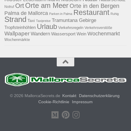
Orte am Meer
Ort
Orte in den Bergen
Notruf
Restaurant
Palma de Mallorca
Parken in Palma
Ruhig
Strand
Tramuntana Gebirge
Taxi
Taxipreise
Urlaub
Tropfsteinhöhlen
Verkehrsregeln
Verkehrsverstöße
Wallpaper
Wochenmarkt
Wandern
Wassersport
Wein
Wochenmärkte
© 2026 MallorcaSecrets.de
Kontakt
Datenschutzerklärung
Cookie-Richtlinie
Impressum