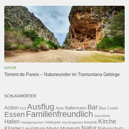
NATUR
Torrent de Pareis – Naturwunder im Tramuntana Gebirge
SCHLAGWÖRTER
Ausflug
Bar
Action
Ballermann
Auto
Bus
Arzt
Castell
Familienfreundlich
Essen
Geschichte
Kirche
Hafen
Helikopter
Keramik
Handgemachtes
Isla Dragonera
Natur
Kloster
Museum
Naturschutz
Markt
Leuchtturm