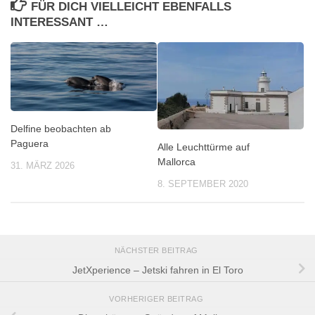
FÜR DICH VIELLEICHT EBENFALLS
INTERESSANT …
Delfine beobachten ab
Paguera
Alle Leuchttürme auf
Mallorca
31. MÄRZ 2026
8. SEPTEMBER 2020
NÄCHSTER BEITRAG
JetXperience – Jetski fahren in El Toro
VORHERIGER BEITRAG