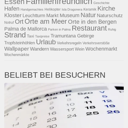
Familienfreundlich
Essen
Geschichte
Kirche
Hafen
Helikopter
Keramik
Handgemachtes
Isla Dragonera
Natur
Kloster
Museum
Naturschutz
Markt
Leuchtturm
Orte am Meer
Ort
Orte in den Bergen
Notruf
Restaurant
Palma de Mallorca
Parken in Palma
Ruhig
Strand
Tramuntana Gebirge
Taxi
Taxipreise
Urlaub
Tropfsteinhöhlen
Verkehrsregeln
Verkehrsverstöße
Wallpaper
Wochenmarkt
Wandern
Wassersport
Wein
Wochenmärkte
BELIEBT BEI BESUCHERN