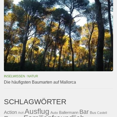
INSELWISSEN
/
NATUR
Die häufigsten Baumarten auf Mallorca
SCHLAGWÖRTER
Ausflug
Bar
Action
Ballermann
Auto
Bus
Arzt
Castell