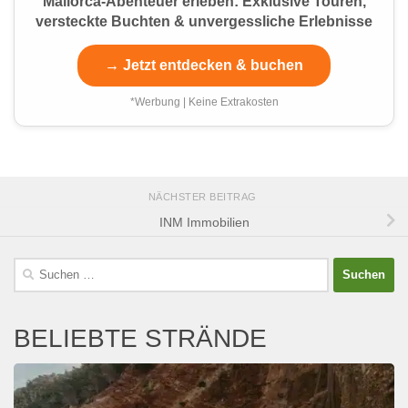
Mallorca-Abenteuer erleben: Exklusive Touren,
versteckte Buchten & unvergessliche Erlebnisse
→ Jetzt entdecken & buchen
*Werbung | Keine Extrakosten
NÄCHSTER BEITRAG
INM Immobilien
Suchen
nach:
BELIEBTE STRÄNDE